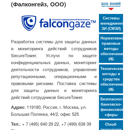
(Фалконгейз, ООО)
Системы
менеджмента
ЗИ (СМЗИ)
Нормативно-
Разработка системы для защиты данных
правовые
и мониторинга действий сотрудников
методы
обеспечения
SecureTower. Услуги по защите
ИБ
конфиденциальных данных, мониторинг
Технические
деятельности сотрудников, управление
методы и
репутационными, операционными и
средства
правовыми рисками. Поставка системы
обеспечения
ИБ
для защиты данных и мониторинга
действий сотрудников SecureTower.
Безопасность
банковско-
Адрес
: 119180, Россия, г. Москва, ул.
финансовой
Большая Полянка, 44/2, офис 525
сферы
Тел.
: + 7 (495) 640 29 22, +7 (499) 638 39
Cloud-
технологии