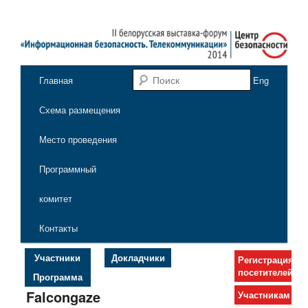
Национальная
выставка-форум
"Информационная
Центр
безопасность.
Поиск
Главная
Eng
Перейти к основному содержимому
Перейти к дополнительному содержимому
Главное меню
безопасности —
Телекоммуникации"
Схема размещения
"Информационная
безопасность.
Место проведения
Телекоммуникации"
Программный
комитет
Контакты
Участники
Докладчики
Регистрация
посетителей
Программа
Falcongaze
Участникам