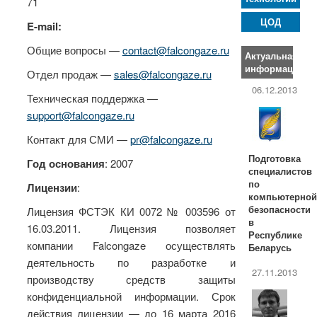
71
ЦОД
E-mail:
Общие вопросы —
contact@falcongaze.ru
Актуальная
информация
Отдел продаж —
sales@falcongaze.ru
06.12.2013
Техническая поддержка —
support@falcongaze.ru
Контакт для СМИ —
pr@falcongaze.ru
Подготовка
Год основания
: 2007
специалистов
по
Лицензии
:
компьютерно
безопасности
Лицензия ФСТЭК КИ 0072 № 003596 от
в
16.03.2011. Лицензия позволяет
Республике
компании Falcongaze осуществлять
Беларусь
деятельность по разработке и
27.11.2013
производству средств защиты
конфиденциальной информации. Срок
действия лицензии — до 16 марта 2016