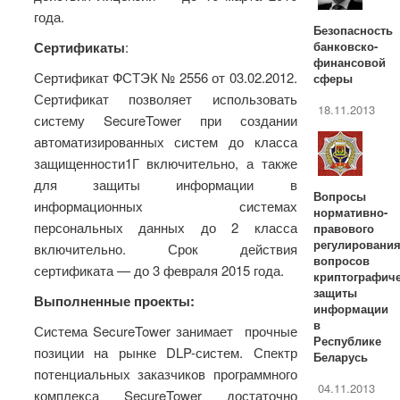
года.
Безопасность
банковско-
Сертификаты
:
финансовой
Сертификат ФСТЭК № 2556 от 03.02.2012.
сферы
Сертификат позволяет использовать
18.11.2013
систему SecureTower при создании
автоматизированных систем до класса
защищенности1Г включительно, а также
для защиты информации в
Вопросы
информационных системах
нормативно-
персональных данных до 2 класса
правового
регулировани
включительно. Срок действия
вопросов
сертификата — до 3 февраля 2015 года.
криптографич
защиты
Выполненные проекты:
информации
в
Система SecureTower занимает прочные
Республике
позиции на рынке DLP-систем. Спектр
Беларусь
потенциальных заказчиков программного
04.11.2013
комплекса SecureTower достаточно